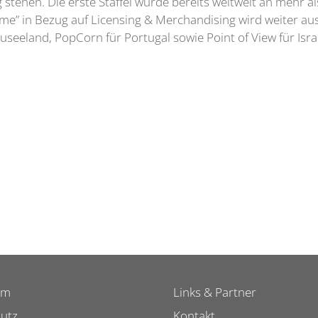
tehen. Die erste Staffel wurde bereits weltweit an mehr al
me” in Bezug auf Licensing & Merchandising wird weiter a
useeland, PopCorn für Portugal sowie Point of View für Isr
um
Links & Partner
utz
Kontakt