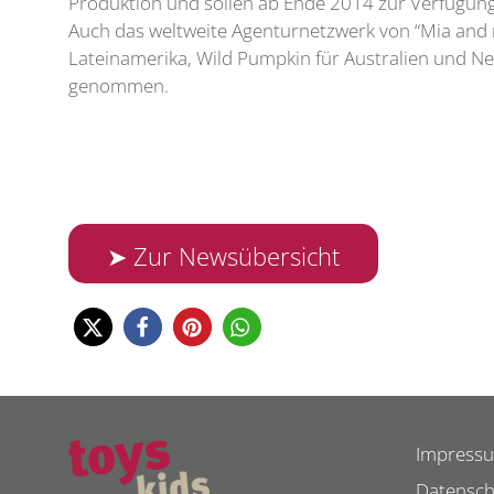
Produktion und sollen ab Ende 2014 zur Verfügung s
Auch das weltweite Agenturnetzwerk von “Mia and 
Lateinamerika, Wild Pumpkin für Australien und Ne
genommen.
➤ Zur Newsübersicht
Impress
Datensch