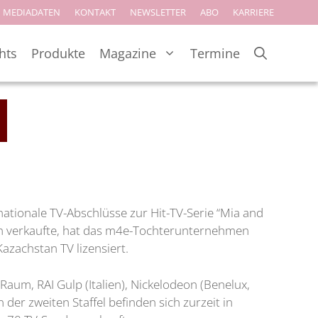
MEDIADATEN
KONTAKT
NEWSLETTER
ABO
KARRIERE
hts
Produkte
Magazine
Termine
ionale TV-Abschlüsse zur Hit-TV-Serie “Mia and
ien verkaufte, hat das m4e-Tochterunternehmen
azachstan TV lizensiert.
Raum, RAI Gulp (Italien), Nickelodeon (Benelux,
er zweiten Staffel befinden sich zurzeit in