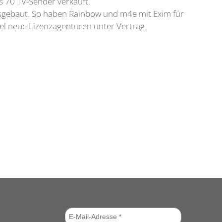
s 70 TV-Sender verkauft.
usgebaut. So haben Rainbow und m4e mit Exim für
ael neue Lizenzagenturen unter Vertrag