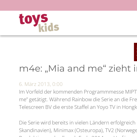
Zum
Inhalt
springen
m4e: „Mia and me“ zieht i
6. März 2013, 0:00
Im Vorfeld der kommenden Programmmesse MIPTV ha
me” getätigt. Während Rainbow die Serie an die F
Telescreen BV die erste Staffel an Yoyo TV in Hon
Die Serie wird bereits in vielen Ländern erfolgreic
Skandinavien), Minimax (Osteuropa), TV2 (Norwegen