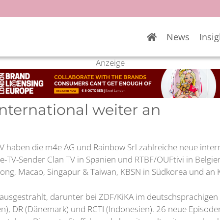
News
Insig
Anzeige
nternational weiter an
ben die m4e AG und Rainbow Srl zahlreiche neue internat
ree-TV-Sender Clan TV in Spanien und RTBF/OUFtivi in Belg
gkong, Macao, Singapur & Taiwan, KBSN in Südkorea und an K
h ausgestrahlt, darunter bei ZDF/KiKA im deutschsprachigen 
), DR (Dänemark) und RCTI (Indonesien). 26 neue Episoden d