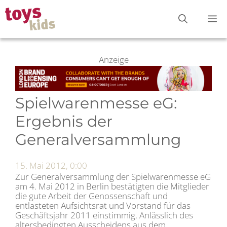
Zum
M
Inhalt
springen
Anzeige
Spielwarenmesse eG:
Ergebnis der
Generalversammlung
15. Mai 2012, 0:00
Zur Generalversammlung der Spielwarenmesse eG
am 4. Mai 2012 in Berlin bestätigten die Mitglieder
die gute Arbeit der Genossenschaft und
entlasteten Aufsichtsrat und Vorstand für das
Geschäftsjahr 2011 einstimmig. Anlässlich des
altersbedingten Ausscheidens aus dem