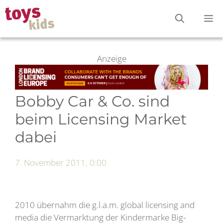
Zum
M
Inhalt
springen
Anzeige
Bobby Car & Co. sind
beim Licensing Market
dabei
7. November 2011, 0:00
2010 übernahm die g.l.a.m. global licensing and
media die Vermarktung der Kindermarke Big-