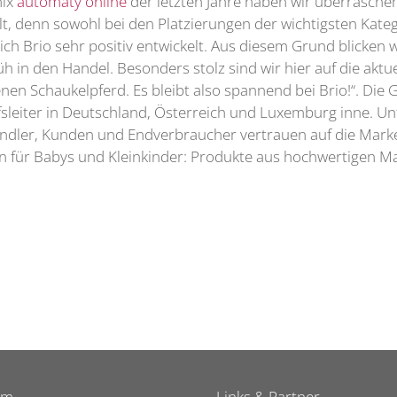
mix
automaty online
der letzten Jahre haben wir überrasche
t, denn sowohl bei den Platzierungen der wichtigsten Kateg
h Brio sehr positiv entwickelt. Aus diesem Grund blicken wi
rüh in den Handel. Besonders stolz sind wir hier auf die ak
enen Schaukelpferd. Es bleibt also spannend bei Brio!“. Di
sleiter in Deutschland, Österreich und Luxemburg inne. Un
ndler, Kunden und Endverbraucher vertrauen auf die Marke 
n für Babys und Kleinkinder: Produkte aus hochwertigen M
um
Links & Partner