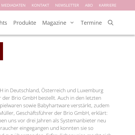
MEDIADATEN
KONTAKT
NEWSLETTER
ABO
KARRIERE
hts
Produkte
Magazine
Termine
bH in Deutschland, Österreich und Luxemburg
er der Brio GmbH bestellt. Auch in den letzten
-Spielwaren sowie Babyhartware verstärkt, zudem
 Müller, Geschäftsführer der Brio GmbH, erklärt:
ben uns vor drei Jahren als Systemanbieter neu
rbraucher eingegangen und konnten sie so