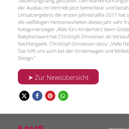
‚beziehungsfähig‘ gestalten. Den Markenführungs
der Ausbau im Vertrieb jetzt bemerkbar und bezahl
Umsatzergebnis der ersten Jahreshälfte 2011 hat sic
die vielfältigen Herbstneuheiten dieses Jahr sehr f
Kategoriensieger ‚Alles fürs Kinderherz‘ beim Gold
Babyhartware hat Christoph Dinnessen als Verkauf
Nachtergaele. Christoph Dinnessen dazu: „Viele Hä
Das hilft uns auch bei den Kinderwagen und Möbel
Design.“
➤ Zur Newsübersicht
Impress