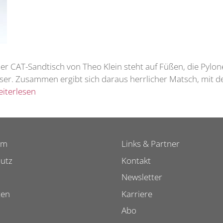
 CAT-Sandtisch von Theo Klein steht auf Füßen, die Pylonen 
ser. Zusammen ergibt sich daraus herrlicher Matsch, mit d
iterlesen
um
Links & Partner
utz
Kontakt
Newsletter
ten
Karriere
Abo