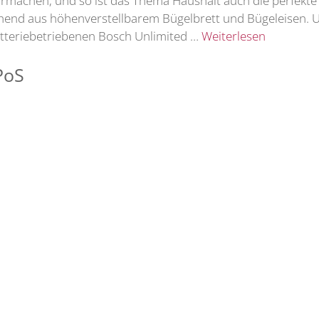
achen, und so ist das Thema Haushalt auch die perfekte Vo
ehend aus höhenverstellbarem Bügelbrett und Bügeleisen. 
atteriebetriebenen Bosch Unlimited …
Weiterlesen
PoS