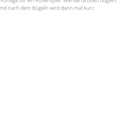
rlage für ein Rollenspiel. Wie die Großen bügeln,
Und nach dem Bügeln wird dann mal kurz