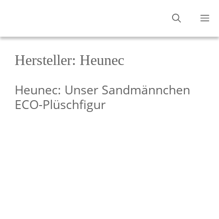
Zum
M
Inhalt
springen
Hersteller:
Heunec
Heunec: Unser Sandmännchen
ECO-Plüschfigur