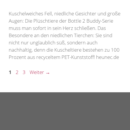
Kuschelweiches Fell, niedliche Gesichter und große
Augen: Die Plüschtiere der Bottle 2 Buddy-Serie
muss man sofort in sein Herz schließen. Das
Besondere an den niedlichen Tierchen: Sie sind
nicht nur unglaublich süß, sondern auch
nachhaltig, denn die Kuscheltiere bestehen zu 100
Prozent aus recyceltem PET-Kunststoff! heunec.de
Seite
Seite
Seite
1
2
3
Weiter
→