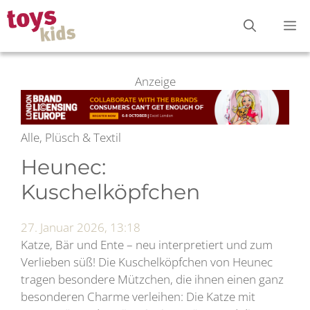
Zum
M
Inhalt
springen
Anzeige
Alle, Plüsch & Textil
Heunec:
Kuschelköpfchen
27. Januar 2026, 13:18
Katze, Bär und Ente – neu interpretiert und zum
Verlieben süß! Die Kuschelköpfchen von Heunec
tragen besondere Mützchen, die ihnen einen ganz
besonderen Charme verleihen: Die Katze mit