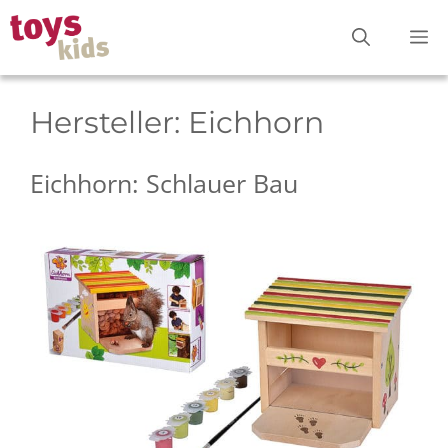
Zum
M
Inhalt
springen
Hersteller:
Eichhorn
Eichhorn: Schlauer Bau