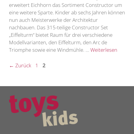
erweitert Eichhorn das Sortiment Constructor um
eine weitere Sparte. Kinder ab sechs Jahren können
nun auch Meisterwerke der Architektur
nachbauen. Das 315-teilige Constructor Set
„Eiffelturm“ bietet Raum für drei verschiedene
Modellvarianten, den Eiffelturm, den Arc de
Triomphe sowie eine Windmühle. …
Weiterlesen
Seite
Seite
←
Zurück
1
2