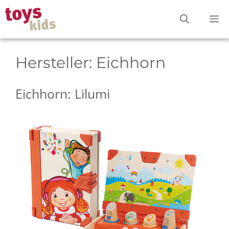
Zum
M
Inhalt
springen
Hersteller:
Eichhorn
Eichhorn: Lilumi