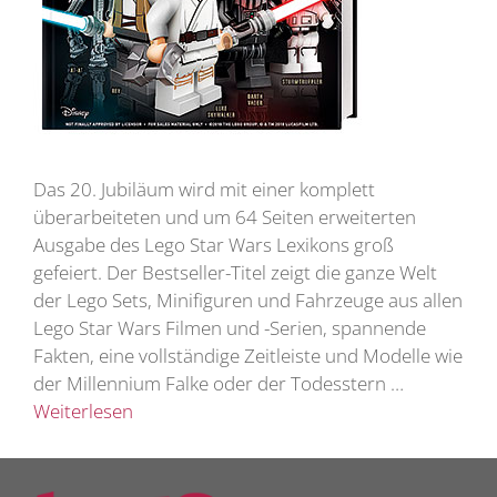
Das 20. Jubiläum wird mit einer komplett
überarbeiteten und um 64 Seiten erweiterten
Ausgabe des Lego Star Wars Lexikons groß
gefeiert. Der Bestseller-Titel zeigt die ganze Welt
der Lego Sets, Minifiguren und Fahrzeuge aus allen
Lego Star Wars Filmen und -Serien, spannende
Fakten, eine vollständige Zeitleiste und Modelle wie
der Millennium Falke oder der Todesstern …
Weiterlesen