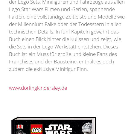
der Lego Sets, Minifiguren und Fahrzeuge aus allen
Lego Star Wars Filmen und -Serien, spannende
Fakten, eine vollständige Zeitleiste und Modelle wie
der Millennium Falke oder der Todesstern in allen
technischen Details. In fünf Kapiteln gewährt das
Buch einen Blick hinter die Kulissen und zeigt, wie
die Sets in der Lego Werkstatt entstehen. Dieses
Buch ist ein Muss für große und kleine Fans des
Franchises und der Bausteine, enthält es doch
zudem die exklusive Minifigur Finn.
www.dorlingkindersley.de