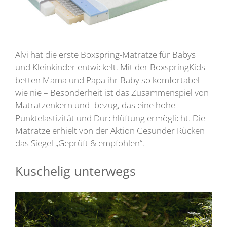
Alvi hat die erste Boxspring-Matratze für Babys
und Kleinkinder entwickelt. Mit der BoxspringKids
betten Mama und Papa ihr Baby so komfortabel
wie nie – Besonderheit ist das Zusammenspiel von
Matratzenkern und -bezug, das eine hohe
Punktelastizität und Durchlüftung ermöglicht. Die
Matratze erhielt von der Aktion Gesunder Rücken
das Siegel „Geprüft & empfohlen“.
Kuschelig unterwegs