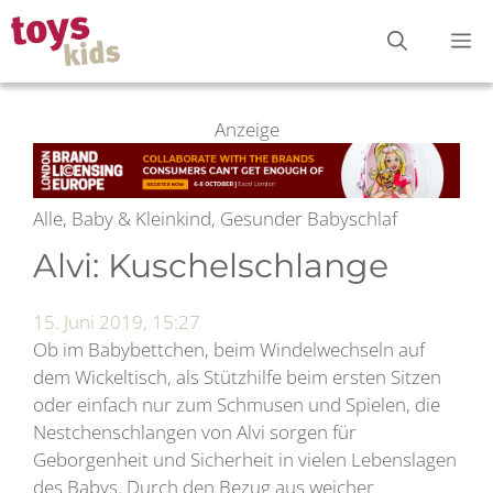
Zum
M
Inhalt
springen
Anzeige
Alle, Baby & Kleinkind, Gesunder Babyschlaf
Alvi: Kuschelschlange
15. Juni 2019, 15:27
Ob im Babybettchen, beim Windelwechseln auf
dem Wickeltisch, als Stützhilfe beim ersten Sitzen
oder einfach nur zum Schmusen und Spielen, die
Nestchenschlangen von Alvi sorgen für
Geborgenheit und Sicherheit in vielen Lebenslagen
des Babys. Durch den Bezug aus weicher