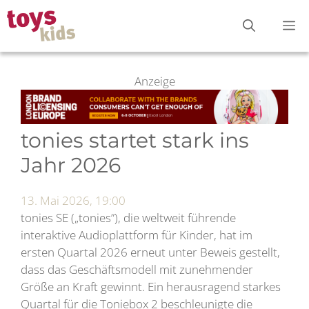
Zum
M
Inhalt
springen
Anzeige
tonies startet stark ins
Jahr 2026
13. Mai 2026, 19:00
tonies SE („tonies”), die weltweit führende
interaktive Audioplattform für Kinder, hat im
ersten Quartal 2026 erneut unter Beweis gestellt,
dass das Geschäftsmodell mit zunehmender
Größe an Kraft gewinnt. Ein herausragend starkes
Quartal für die Toniebox 2 beschleunigte die