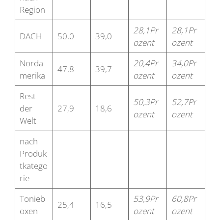
Region
28,1Pr
28,1Pr
DACH
50,0
39,0
ozent
ozent
Norda
20,4Pr
34,0Pr
47,8
39,7
merika
ozent
ozent
Rest
50,3Pr
52,7Pr
der
27,9
18,6
ozent
ozent
Welt
nach
Produk
tkatego
rie
Tonieb
53,9Pr
60,8Pr
25,4
16,5
oxen
ozent
ozent