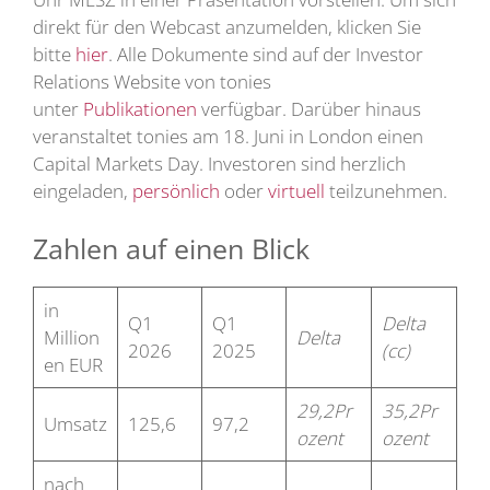
direkt für den Webcast anzumelden, klicken Sie
bitte
hier
. Alle Dokumente sind auf der Investor
Relations Website von tonies
unter
Publikationen
verfügbar. Darüber hinaus
veranstaltet tonies am 18. Juni in London einen
Capital Markets Day. Investoren sind herzlich
eingeladen,
persönlich
oder
virtuell
teilzunehmen.
Zahlen auf einen Blick
in
Q1
Q1
Delta
Million
Delta
2026
2025
(cc)
en EUR
29,2Pr
35,2Pr
Umsatz
125,6
97,2
ozent
ozent
nach