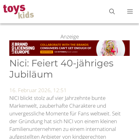
Zum
M
Inhalt
springen
Anzeige
Nici: Feiert 40-jähriges
Jubiläum
16. Februar 2026, 12:51
NICI blickt stolz auf vier Jahrzehnte bunte
Markenwelt, zauberhafte Charaktere und
unvergessliche Momente für Fans weltweit. Seit
der Gründung hat sich NICI von einem kleinen
Familienunternehmen zu einem international
aufgestellten Anbieter von kindgerechten