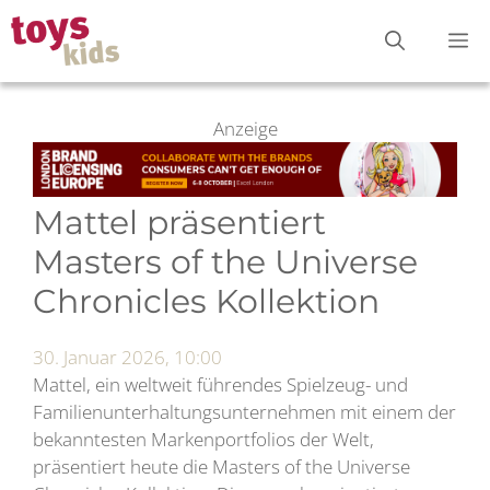
Zum
M
Inhalt
springen
Anzeige
Mattel präsentiert
Masters of the Universe
Chronicles Kollektion
30. Januar 2026, 10:00
Mattel, ein weltweit führendes Spielzeug- und
Familienunterhaltungsunternehmen mit einem der
bekanntesten Markenportfolios der Welt,
präsentiert heute die Masters of the Universe