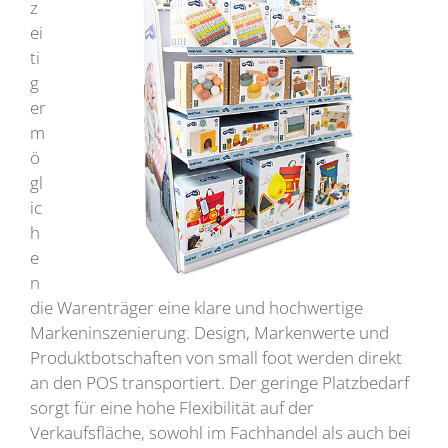
z
ei
ti
g
er
m
ö
gl
ic
h
e
n
die Warenträger eine klare und hochwertige
Markeninszenierung. Design, Markenwerte und
Produktbotschaften von small foot werden direkt
an den POS transportiert. Der geringe Platzbedarf
sorgt für eine hohe Flexibilität auf der
Verkaufsfläche, sowohl im Fachhandel als auch bei