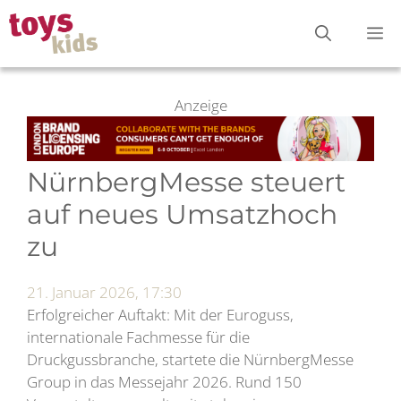
Zum
M
Inhalt
springen
Anzeige
NürnbergMesse steuert
auf neues Umsatzhoch
zu
21. Januar 2026, 17:30
Erfolgreicher Auftakt: Mit der Euroguss,
internationale Fachmesse für die
Druckgussbranche, startete die NürnbergMesse
Group in das Messejahr 2026. Rund 150