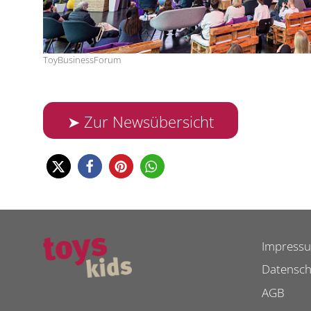
ToyBusinessForum
➤ Zur Newsübersicht
Impress
Datensch
AGB