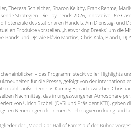
er, Theresa Schleicher, Sharon Keilthy, Frank Rehme, Maril
eisende Strategien. Die ToyTrends 2026, innovative Use Cas
nd Potenziale des stationären Handels. Am Dienstag- und
 aktuellen Produkte vorstellen. „Networking Breaks“ um die M
ive-Bands und DJs wie Flávio Martins, Chris Kala, P and I, D
ncheneinblicken – das Programm steckt voller Highlights u
ktneuheiten für die Presse, gefolgt von der internationale
en zählt außerdem das Kamingespräch zwischen Christian
elben Nachmittag, das in ungezwungener Atmosphäre persön
ert von Ulrich Brobeil (DVSI und Präsident ICTI), geben d
chtigsten Neuerungen der neuen Spielzeugverordnung und 
lieder der „Model Car Hall of Fame“ auf der Bühne vorges