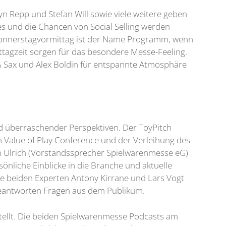
yn Repp und Stefan Will sowie viele weitere geben
es und die Chancen von Social Selling werden
 Donnerstagvormittag ist der Name Programm, wenn
ittagzeit sorgen für das besondere Messe-Feeling.
J & Sax und Alex Boldin für entspannte Atmosphäre
nd überraschender Perspektiven. Der ToyPitch
n Value of Play Conference und der Verleihung des
 Ulrich (Vorstandssprecher Spielwarenmesse eG)
liche Einblicke in die Branche und aktuelle
ie beiden Experten Antony Kirrane und Lars Vogt
beantworten Fragen aus dem Publikum.
tellt. Die beiden Spielwarenmesse Podcasts am