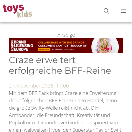
Zum
M
Inhalt
springen
Anzeige
Craze erweitert
erfolgreiche BFF-Reihe
27. November 2025, 17:00
Mit dem BFF Pack bringt Craze eine Erweiterung
der erfolgreichen BFF-Reihe in den Handel, denn
die große Swifty-Welle reißt nicht ab. DIY-
Armbänder, die Freundschaft, Kreativität und
Popkultur miteinander verbinden – inspiriert von
einem weltweiten Hype, den Superstar Taylor Swift