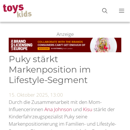
Zum
M
Inhalt
springen
Anzeige
Puky stärkt
Markenposition im
Lifestyle-Segment
15. Oktober 2025, 13:00
Durch die Zusammenarbeit mit den Mom-
Influencerinnen
Ana Johnson
und
Kisu
stärkt der
Kinderfahrzeugspezialist Puky seine
Markenpositionierung im Familien- und Lifestyle-