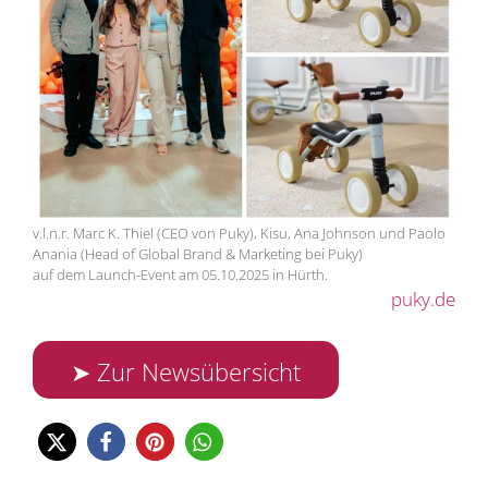
v.l.n.r. Marc K. Thiel (CEO von Puky), Kisu, Ana Johnson und Paolo
Anania (Head of Global Brand & Marketing bei Puky)
auf dem Launch-Event am 05.10.2025 in Hürth.
puky.de
➤ Zur Newsübersicht