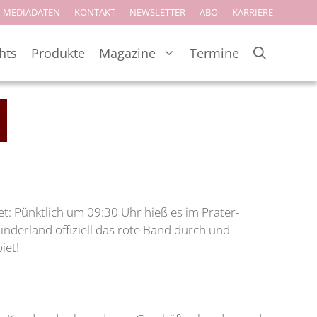
MEDIADATEN
KONTAKT
NEWSLETTER
ABO
KARRIERE
hts
Produkte
Magazine
Termine
iet: Pünktlich um 09:30 Uhr hieß es im Prater-
derland offiziell das rote Band durch und
biet!