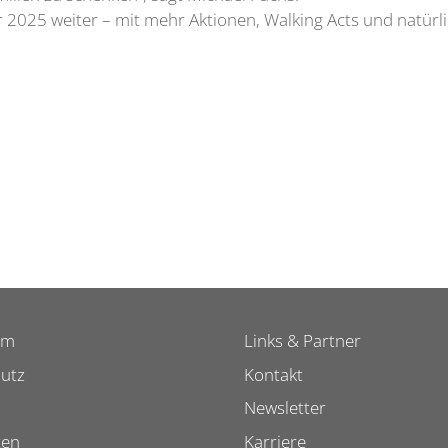
 2025 weiter – mit mehr Aktionen, Walking Acts und natür
um
Links & Partner
utz
Kontakt
Newsletter
ten
Karriere