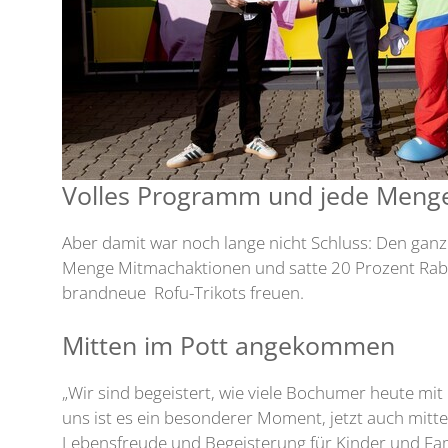
Volles Programm und jede Menge
Aber damit war noch lange nicht Schluss: Den ganz
Menge Mitmachaktionen und satte 20 Prozent Rabat
brandneue Rofu-Trikots freuen.
Mitten im Pott angekommen
„Wir sind begeistert, wie viele Bochumer heute mi
uns ist es ein besonderer Moment, jetzt auch mitten
Lebensfreude und Begeisterung für Kinder und Fami