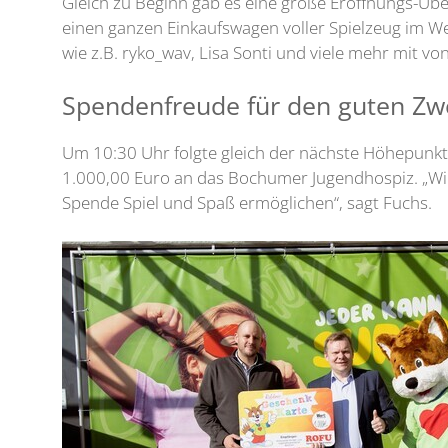
Gleich zu Beginn gab es eine große Eröffnungs-Übe
einen ganzen Einkaufswagen voller Spielzeug im We
wie z.B. ryko_wav, Lisa Sonti und viele mehr mit v
Spendenfreude für den guten Zw
Um 10:30 Uhr folgte gleich der nächste Höhepunkt
1.000,00 Euro an das Bochumer Jugendhospiz. „Wir 
Spende Spiel und Spaß ermöglichen“, sagt Fuchs.