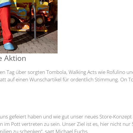
 Aktion
en Tag über sorgten Tombola, Walking Acts wie Rofulino un
t auf einen Wunschartikel für ordentlich Stimmung. On Top
t uns gefeiert haben und wie gut unser neues Store-Konzept
 im Pott vertreten zu sein. Unser Ziel ist es, hier nicht nu
lien zu schenken“, sagt Michael Fuchs.