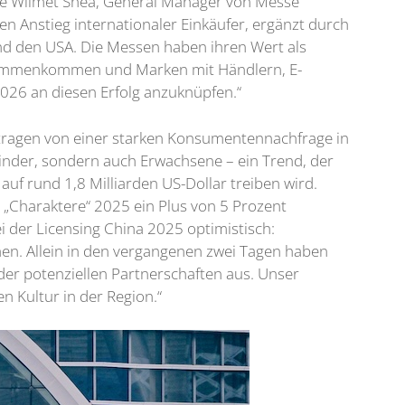
e Wilmet Shea, General Manager von Messe
en Anstieg internationaler Einkäufer, ergänzt durch
und den USA. Die Messen haben ihren Wert als
zusammenkommen und Marken mit Händlern, E-
026 an diesen Erfolg anzuknüpfen.“
getragen von einer starken Konsumentennachfrage in
Kinder, sondern auch Erwachsene – ein Trend, der
uf rund 1,8 Milliarden US-Dollar treiben wird.
„Charaktere“ 2025 ein Plus von 5 Prozent
i der Licensing China 2025 optimistisch:
hen. Allein in den vergangenen zwei Tagen haben
er potenziellen Partnerschaften aus. Unser
en Kultur in der Region.“