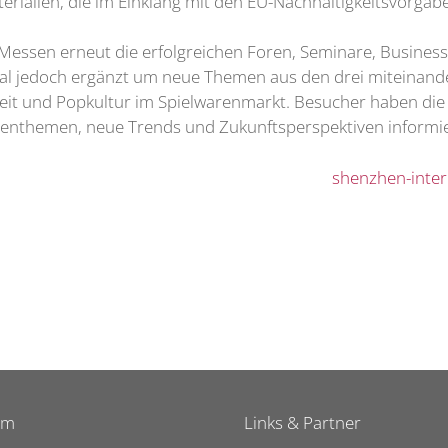
erialien, die im Einklang mit den EU-Nachhaltigkeitsvorga
 Messen erneut die erfolgreichen Foren, Seminare, Busine
mal jedoch ergänzt um neue Themen aus den drei miteinand
eit und Popkultur im Spielwarenmarkt. Besucher haben die
henthemen, neue Trends und Zukunftsperspektiven informie
shenzhen-inter
um
Links & Partner