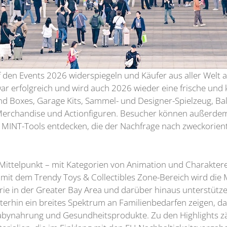
 den Events 2026 widerspiegeln und Käufer aus aller Welt 
ar erfolgreich und wird auch 2026 wieder eine frische und 
ind Boxes, Garage Kits, Sammel- und Designer-Spielzeug, Bal
-Merchandise und Actionfiguren. Besucher können außerdem
 MINT-Tools entdecken, die der Nachfrage nach zweckorient
 Mittelpunkt – mit Kategorien von Animation und Charakter
mit dem Trendy Toys & Collectibles Zone-Bereich wird die 
ie in der Greater Bay Area und darüber hinaus unterstützen
erhin ein breites Spektrum an Familienbedarfen zeigen, da
abynahrung und Gesundheitsprodukte. Zu den Highlights zä