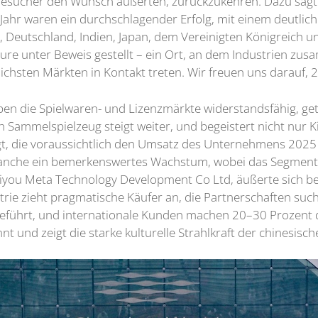
esucher den Wunsch äußerten, zurückzukehren. Dazu sagt
 Jahr waren ein durchschlagender Erfolg, mit einem deutlich
, Deutschland, Indien, Japan, dem Vereinigten Königreich 
eure unter Beweis gestellt – ein Ort, an dem Industrien 
hsten Märkten in Kontakt treten. Wir freuen uns darauf, 2
iben die Spielwaren- und Lizenzmärkte widerstandsfähig, 
 Sammelspielzeug steigt weiter, und begeistert nicht nur 
gt, die voraussichtlich den Umsatz des Unternehmens 2025 a
ranche ein bemerkenswertes Wachstum, wobei das Segment 
Xiyou Meta Technology Development Co Ltd, äußerte sich be
rie zieht pragmatische Käufer an, die Partnerschaften suc
geführt, und internationale Kunden machen 20–30 Prozent d
t und zeigt die starke kulturelle Strahlkraft der chinesisch