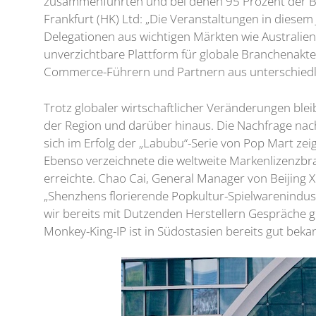
zusammenführten und bei denen 95 Prozent der B
Frankfurt (HK) Ltd: „Die Veranstaltungen in diesem
Delegationen aus wichtigen Märkten wie Australien
unverzichtbare Plattform für globale Branchenakt
Commerce-Führern und Partnern aus unterschiedlic
Trotz globaler wirtschaftlicher Veränderungen ble
der Region und darüber hinaus. Die Nachfrage nach
sich im Erfolg der „Labubu“-Serie von Pop Mart zei
Ebenso verzeichnete die weltweite Markenlizenzb
erreichte. Chao Cai, General Manager von Beijing 
„Shenzhens florierende Popkultur-Spielwarenindust
wir bereits mit Dutzenden Herstellern Gespräche 
Monkey-King-IP ist in Südostasien bereits gut bekann