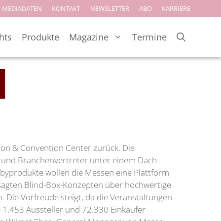
MEDIADATEN
KONTAKT
NEWSLETTER
ABO
KARRIERE
hts
Produkte
Magazine
Termine
ion & Convention Center zurück. Die
er und Branchenvertreter unter einem Dach
Babyprodukte wollen die Messen eine Plattform
sagten Blind-Box-Konzepten über hochwertige
 Die Vorfreude steigt, da die Veranstaltungen
1.453 Aussteller und 72.330 Einkäufer