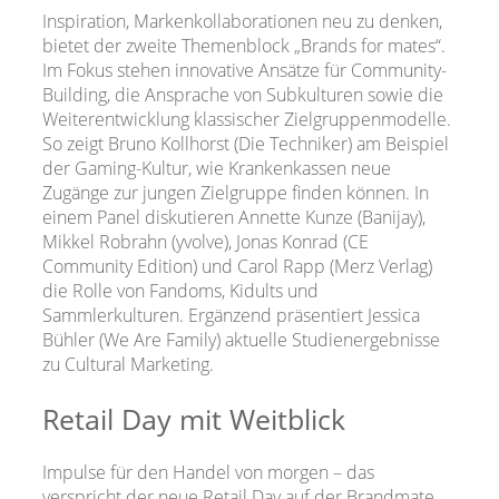
Inspiration, Markenkollaborationen neu zu denken,
bietet der zweite Themenblock „Brands for mates“.
Im Fokus stehen innovative Ansätze für Community-
Building, die Ansprache von Subkulturen sowie die
Weiterentwicklung klassischer Zielgruppenmodelle.
So zeigt Bruno Kollhorst (Die Techniker) am Beispiel
der Gaming-Kultur, wie Krankenkassen neue
Zugänge zur jungen Zielgruppe finden können. In
einem Panel diskutieren Annette Kunze (Banijay),
Mikkel Robrahn (yvolve), Jonas Konrad (CE
Community Edition) und Carol Rapp (Merz Verlag)
die Rolle von Fandoms, Kidults und
Sammlerkulturen. Ergänzend präsentiert Jessica
Bühler (We Are Family) aktuelle Studienergebnisse
zu Cultural Marketing.
Retail Day mit Weitblick
Impulse für den Handel von morgen – das
verspricht der neue Retail Day auf der Brandmate.