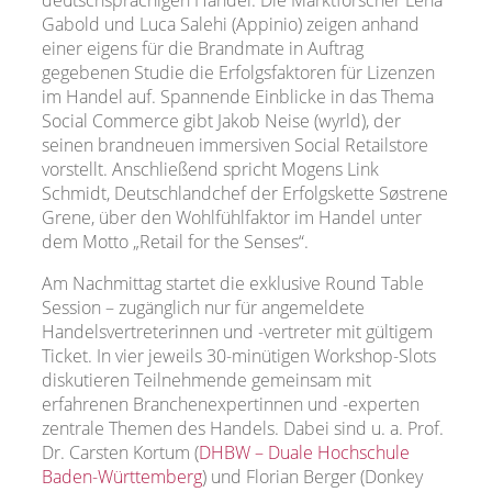
deutschsprachigen Handel. Die Marktforscher Lena
Gabold und Luca Salehi (Appinio) zeigen anhand
einer eigens für die Brandmate in Auftrag
gegebenen Studie die Erfolgsfaktoren für Lizenzen
im Handel auf. Spannende Einblicke in das Thema
Social Commerce gibt Jakob Neise (wyrld), der
seinen brandneuen immersiven Social Retailstore
vorstellt. Anschließend spricht Mogens Link
Schmidt, Deutschlandchef der Erfolgskette Søstrene
Grene, über den Wohlfühlfaktor im Handel unter
dem Motto „Retail for the Senses“.
Am Nachmittag startet die exklusive Round Table
Session – zugänglich nur für angemeldete
Handelsvertreterinnen und -vertreter mit gültigem
Ticket. In vier jeweils 30-minütigen Workshop-Slots
diskutieren Teilnehmende gemeinsam mit
erfahrenen Branchenexpertinnen und -experten
zentrale Themen des Handels. Dabei sind u. a. Prof.
Dr. Carsten Kortum (
DHBW – Duale Hochschule
Baden-Württemberg
) und Florian Berger (Donkey