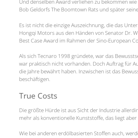
Und denselben Award verliehen zu bekommen wie 202
Bob Geldorfs The Boomtown Rats und später seine 
Es ist nicht die einzige Auszeichnung, die das U
Hongqi Motors aus den Händen von Senator Dr. Wa
Best Case Award im Rahmen der Sino-European Cor
Als sich Tecnaro 1998 gründete, war das Bewusstsei
war praktisch nicht vorhanden. Doch Auftrag für A
die Jahre bewährt haben. Inzwischen ist das Bewu
beschäftigen.
True Costs
Die größte Hürde ist aus Sicht der Industrie allerd
mehr als konventionelle Kunststoffe, das liegt aber v
Wie bei anderen erdölbasierten Stoffen auch, wer