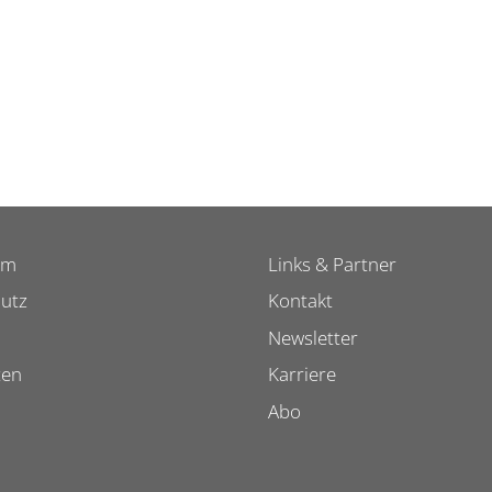
um
Links & Partner
utz
Kontakt
Newsletter
ten
Karriere
Abo