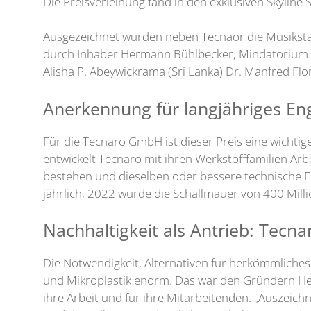
Die Preisverleihung fand in den exklusiven Skyline
Ausgezeichnet wurden neben Tecnaor die Musiksta
durch Inhaber Hermann Bühlbecker, Mindatorium Inc.
Alisha P. Abeywickrama (Sri Lanka) Dr. Manfred Fl
Anerkennung für langjähriges E
Für die Tecnaro GmbH ist dieser Preis eine wichti
entwickelt Tecnaro mit ihren Werkstofffamilien Ar
bestehen und dieselben oder bessere technische Ei
jährlich, 2022 wurde die Schallmauer von 400 Mil
Nachhaltigkeit als Antrieb: Tecn
Die Notwendigkeit, Alternativen für herkömmliches
und Mikroplastik enorm. Das war den Gründern Helm
ihre Arbeit und für ihre Mitarbeitenden. „Auszeich