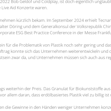
2 Bob Geldof und Coldplay, ist doch eigentlich unglaublic
Live Aid Konzerte waren.
nternehmen kürzlich bekam. Im September 2024 erhielt Tecn
lter Döring und dem Generalkonsul der Volksrepublik Chi
porate ESG Best Practice Conference in der Messe Frankfu
n für die Problematik von Plastik noch sehr gering und das
uftrag konnte sich das Unternehmen weiterentwickeln und d
sstsein zwar da, und Unternehmen müssen sich auch aus re
ings weiterhin der Preis. Das Granulat für Biokunststoffe au
or allem daran, dass erdölbasiertes Plastik viel zu billig is
den die Gewinne in den Händen weniger Unternehmen konzen