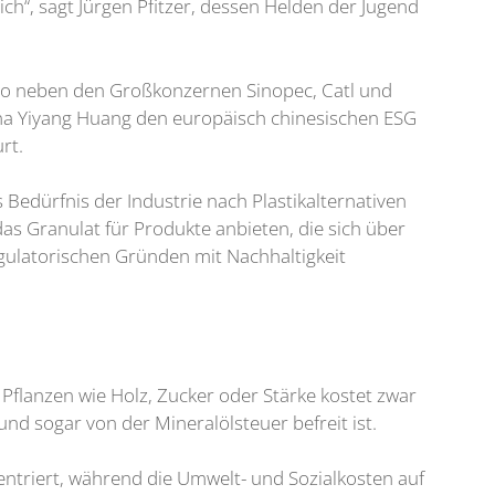
h“, sagt Jürgen Pfitzer, dessen Helden der Jugend
aro neben den Großkonzernen Sinopec, Catl und
na Yiyang Huang den europäisch chinesischen ESG
rt.
 Bedürfnis der Industrie nach Plastikalternativen
as Granulat für Produkte anbieten, die sich über
gulatorischen Gründen mit Nachhaltigkeit
s Pflanzen wie Holz, Zucker oder Stärke kostet zwar
t und sogar von der Mineralölsteuer befreit ist.
triert, während die Umwelt- und Sozialkosten auf