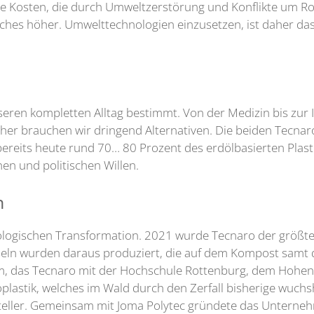
 Kosten, die durch Umweltzerstörung und Konflikte um Rohs
faches höher. Umwelttechnologien einzusetzen, ist daher da
unseren kompletten Alltag bestimmt. Von der Medizin bis zur 
. Daher brauchen wir dringend Alternativen. Die beiden Tec
bereits heute rund 70… 80 Prozent des erdölbasierten Plast
n und politischen Willen.
n
kologischen Transformation. 2021 wurde Tecnaro der größte 
apseln wurden daraus produziert, die auf dem Kompost samt
, das Tecnaro mit der Hochschule Rottenburg, dem Hohenst
plastik, welches im Wald durch den Zerfall bisherige wuchsh
teller. Gemeinsam mit Joma Polytec gründete das Untern