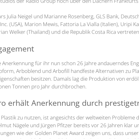
 Studios der Radio Group hoch über den Dächern Frankfurts 
rs Julia Neigel und Marianne Rosenberg, GLS Bank, Deuts
 (USA), Marion Mewis, Fattoria La Vialla (Italien), Uripi K
orian Welker (Thailand) und die Republik Costa Rica vertre
ngagement
ge Anerkennung für ihr nun schon 26 Jahre andauerndes Enga
boform, Arboblend und Arbofill handfeste Alternativen zu P
genschaften besitzen. Damals lag die Produktion von erdöl
lionen Tonnen pro Jahr durchbrochen.
aro erhält Anerkennung durch prestige
 Plastik zu nutzen, ist angesichts der weltweiten Probleme
ut Nägele und Jürgen Pfitzer bereits vor 26 Jahren klar un
nungen wie der Golden Planet Award zeigen uns, dass unsere