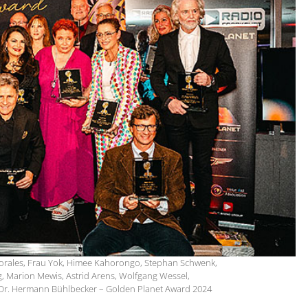
 Morales, Frau Yok, Himee Kahorongo, Stephan Schwenk,
, Marion Mewis, Astrid Arens, Wolfgang Wessel,
f. Dr. Hermann Bühlbecker – Golden Planet Award 2024