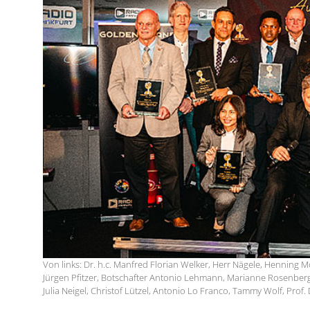
Von links: Dr. h.c. Manfred Florian Welker, Herr Nägele, Henning
Jürgen Pfitzer, Botschafter Antonio Lehmann, Marianne Rosenberg
Julia Neigel, Christof Lützel, Antonio Lo Franco, Tammy Wolf, Pro