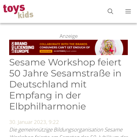
Zum
M
Inhalt
springen
Anzeige
Sesame Workshop feiert
50 Jahre Sesamstraße in
Deutschland mit
Empfang in der
Elbphilharmonie
30. Januar 2023, 9:22
Die gemeinnützige Bildungsorganisation Sesame