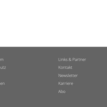
um
Links & Partner
utz
Kontakt
Newsletter
ten
Karriere
Abo