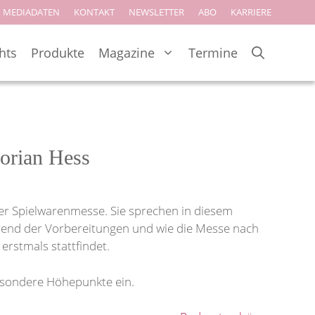
MEDIADATEN
KONTAKT
NEWSLETTER
ABO
KARRIERE
hts
Produkte
Magazine
Termine
lorian Hess
 der Spielwarenmesse. Sie sprechen in diesem
rend der Vorbereitungen und wie die Messe nach
rstmals stattfindet.
besondere Höhepunkte ein.