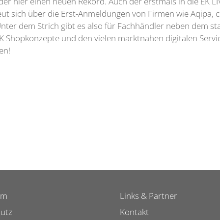
der hier einen neuen Rekord. Auch der erstmals in die EK L
ut sich über die Erst-Anmeldungen von Firmen wie Aqipa, ch
n. Unter dem Strich gibt es also für Fachhändler neben dem
EK Shopkonzepte und den vielen marktnahen digitalen Servi
den!
um
Links & Partner
utz
Kontakt