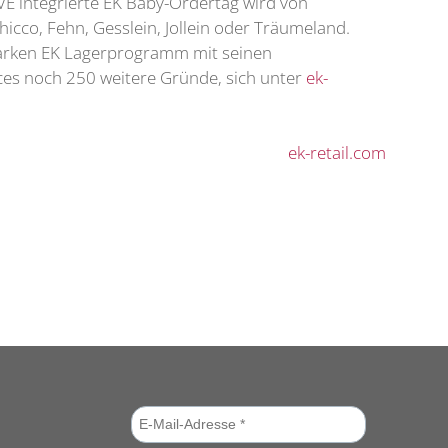
IVE integrierte EK Baby-Ordertag wird von
icco, Fehn, Gesslein, Jollein oder Träumeland.
 starken EK Lagerprogramm mit seinen
ces noch 250 weitere Gründe, sich unter
ek-
ek-retail.com