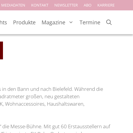
MEDIADATEN
KONTAKT
NEWSLETTER
ABO
KARRIERE
hts
Produkte
Magazine
Termine
n den Bann und nach Bielefeld. Während die
adratmeter großen, neu gestalteten
K, Wohnaccessoires, Haushaltswaren,
ie Messe-Bühne. Mit gut 60 Erstausstellern auf