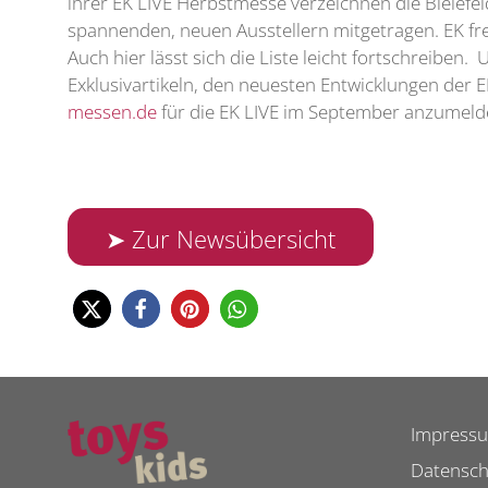
ihrer EK LIVE Herbstmesse verzeichnen die Bielefel
spannenden, neuen Ausstellern mitgetragen. EK fre
Auch hier lässt sich die Liste leicht fortschreibe
Exklusivartikeln, den neuesten Entwicklungen der 
messen.de
für die EK LIVE im September anzumel
➤ Zur Newsübersicht
Impress
Datensch