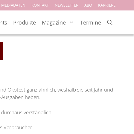
MEDIADATEN
KONTAKT
NEWSLETTER
ABO
KARRIERE
hts
Produkte
Magazine
Termine
 Ökotest ganz ähnlich, weshalb sie seit Jahr und
r-Ausgaben heben.
g durchaus verständlich.
as Verbraucher