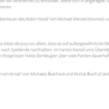
er die Verbrechen zu entlocken. Wenn sich in angeregter 
omente.
Abenteuer des Robin Hood“ von Michael Menzel (Kosmos) u
es lobte die Jury vor allem, dass es auf außergewöhnliche 
e nach Spielende nachhallten. Im harten Kampf ums Überl
en Ereignissen hielte die Neugier über viele Partien dauerh
von Arnak“ von Michaela Štachová und Michal Štach (Czech