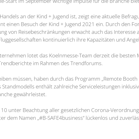
-Start im September wichtige Impulse für die Branche biete
Handels an der Kind + Jugend ist, zeigt eine aktuelle Befra
ant einen Besuch der Kind + Jugend 2021 ein. Durch den F
bung von Reisebeschränkungen erwacht auch das Interesse
 Fluggesellschaften kontinuierlich ihre Kapazitäten und Ange
ernehmen lotet das Koelnmesse-Team derzeit die besten M
d Trendberichte im Rahmen des Trendforums.
leiben müssen, haben durch das Programm „Remote Booth Pl
 Standmodells enthält zahlreiche Serviceleistungen inklu
anche gewährleistet.
alle 10 unter Beachtung aller gesetzlichen Corona-Verordnu
r dem Namen „#B-SAFE4business“ lückenlos und zuverlässi