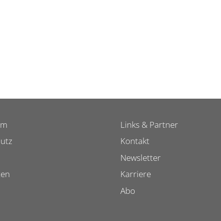
um
Links & Partner
utz
Kontakt
Newsletter
ten
Karriere
Abo