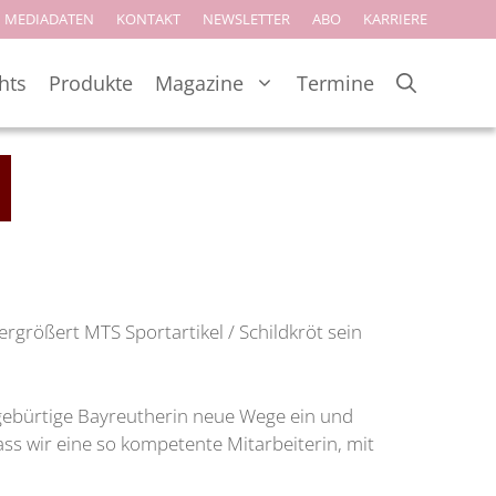
MEDIADATEN
KONTAKT
NEWSLETTER
ABO
KARRIERE
hts
Produkte
Magazine
Termine
größert MTS Sportartikel / Schildkröt sein
e gebürtige Bayreutherin neue Wege ein und
ss wir eine so kompetente Mitarbeiterin, mit