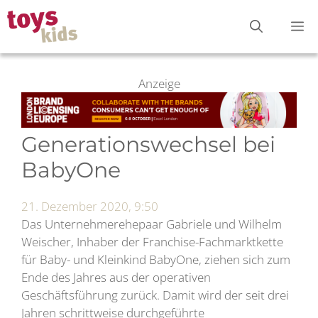
Zum
M
Inhalt
springen
Anzeige
Generationswechsel bei
BabyOne
21. Dezember 2020, 9:50
Das Unternehmerehepaar Gabriele und Wilhelm
Weischer, Inhaber der Franchise-Fachmarktkette
für Baby- und Kleinkind BabyOne, ziehen sich zum
Ende des Jahres aus der operativen
Geschäftsführung zurück. Damit wird der seit drei
Jahren schrittweise durchgeführte