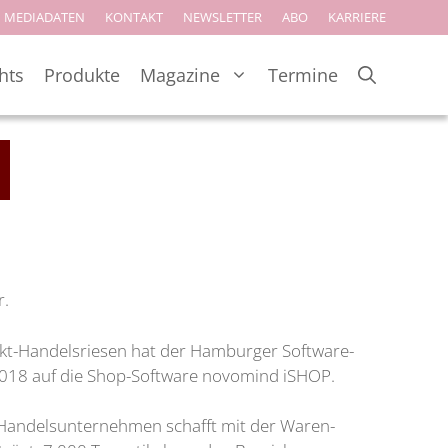
MEDIADATEN
KONTAKT
NEWSLETTER
ABO
KARRIERE
hts
Produkte
Magazine
Termine
r.
kt-Handelsriesen hat der Hamburger Software-
2018 auf die Shop-Software novomind iSHOP.
 Handelsunternehmen schafft mit der Waren-