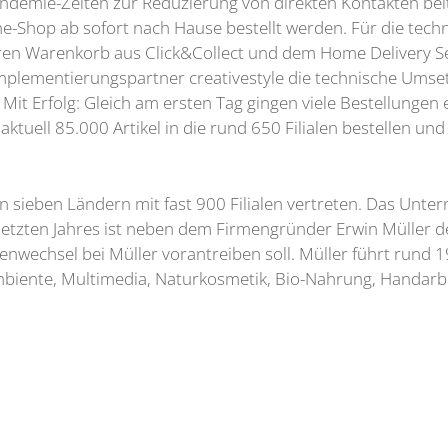
Pandemie-Zeiten zur Reduzierung von direkten Kontakten bei
e-Shop ab sofort nach Hause bestellt werden. Für die tech
en Warenkorb aus Click&Collect und dem Home Delivery Servi
lementierungspartner creativestyle die technische Umset
Mit Erfolg: Gleich am ersten Tag gingen viele Bestellungen 
tuell 85.000 Artikel in die rund 650 Filialen bestellen und
n sieben Ländern mit fast 900 Filialen vertreten. Das Unte
 letzten Jahres ist neben dem Firmengründer Erwin Müller 
nwechsel bei Müller vorantreiben soll. Müller führt rund 1
mbiente, Multimedia, Naturkosmetik, Bio-Nahrung, Handarb