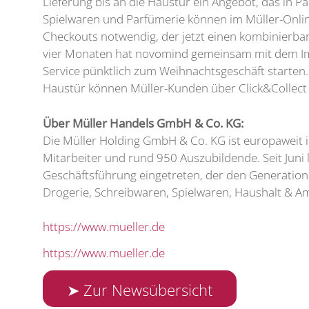
Lieferung bis an die Haustür ein Angebot, das in 
Spielwaren und Parfümerie können im Müller-Onlin
Checkouts notwendig, der jetzt einen kombinierbar
vier Monaten hat novomind gemeinsam mit dem Imp
Service pünktlich zum Weihnachtsgeschäft starten. 
Haustür können Müller-Kunden über Click&Collect ak
Über Müller Handels GmbH & Co. KG:
Die Müller Holding GmbH & Co. KG ist europaweit i
Mitarbeiter und rund 950 Auszubildende. Seit Juni
Geschäftsführung eingetreten, der den Generatione
Drogerie, Schreibwaren, Spielwaren, Haushalt & A
https://www.mueller.de
https://www.mueller.de
➤ Zur Newsübersicht