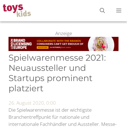
Zum
M
Inhalt
springen
Anzeige
Spielwarenmesse 2021:
Neuaussteller und
Startups prominent
platziert
26. August 2020, 0:00
Die Spielwarenmesse ist der wichtigste
Branchentreffpunkt für nationale und
internationale Fachhändler und Aussteller. Messe-