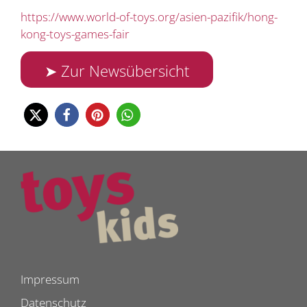
https://www.world-of-toys.org/asien-pazifik/hong-
kong-toys-games-fair
➤ Zur Newsübersicht
Impressum
Datenschutz