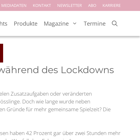
MEDIADATEN
KONTAKT
NEWSLETTER
ABO
KARRIERE
hts
Produkte
Magazine
Termine
t während des Lockdowns
ielen Zusatzaufgaben oder veränderten
rösslinge. Doch wie lange wurde neben
n Gründe für mehr gemeinsame Spielzeit? Die
esen haben 42 Prozent gar über zwei Stunden mehr