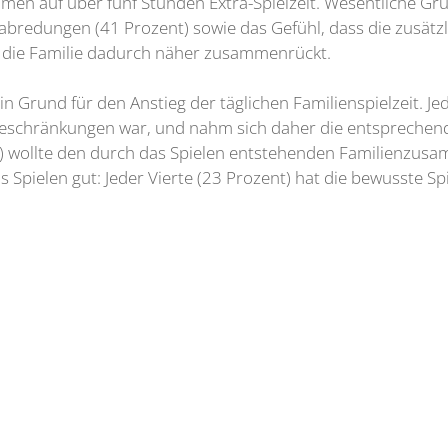
en auf über fünf Stunden Extra-Spielzeit. Wesentliche Gru
edungen (41 Prozent) sowie das Gefühl, dass die zusätzlic
 die Familie dadurch näher zusammenrückt.
n Grund für den Anstieg der täglichen Familienspielzeit. Jede
schränkungen war, und nahm sich daher die entsprechende 
ent) wollte den durch das Spielen entstehenden Familienzus
Spielen gut: Jeder Vierte (23 Prozent) hat die bewusste Sp