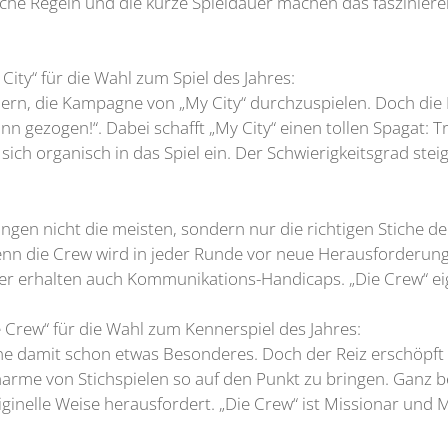
he Regeln und die kurze Spieldauer machen das faszinieren
ity“ für die Wahl zum Spiel des Jahres:
auern, die Kampagne von „My City“ durchzuspielen. Doch die 
n gezogen!“. Dabei schafft „My City“ einen tollen Spagat: T
ich organisch in das Spiel ein. Der Schwierigkeitsgrad steige
ngen nicht die meisten, sondern nur die richtigen Stiche den
enn die Crew wird in jeder Runde vor neue Herausforderunge
ler erhalten auch Kommunikations-Handicaps. „Die Crew“ eign
 Crew“ für die Wahl zum Kennerspiel des Jahres:
leine damit schon etwas Besonderes. Doch der Reiz erschöpft
arme von Stichspielen so auf den Punkt zu bringen. Ganz be
riginelle Weise herausfordert. „Die Crew“ ist Missionar und 