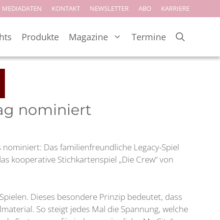
MEDIADATEN
KONTAKT
NEWSLETTER
ABO
KARRIERE
hts
Produkte
Magazine
Termine
lag nominiert
 nominiert: Das familienfreundliche Legacy-Spiel
das kooperative Stichkartenspiel „Die Crew“ von
Spielen. Dieses besondere Prinzip bedeutet, dass
lmaterial. So steigt jedes Mal die Spannung, welche