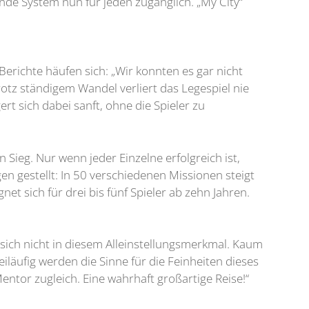
de System nun für jeden zugänglich. „My City“
Berichte häufen sich: „Wir konnten es gar nicht
rotz ständigem Wandel verliert das Legespiel nie
rt sich dabei sanft, ohne die Spieler zu
 Sieg. Nur wenn jeder Einzelne erfolgreich ist,
n gestellt: In 50 verschiedenen Missionen steigt
et sich für drei bis fünf Spieler ab zehn Jahren.
 sich nicht in diesem Alleinstellungsmerkmal. Kaum
iläufig werden die Sinne für die Feinheiten dieses
Mentor zugleich. Eine wahrhaft großartige Reise!“