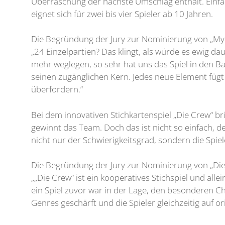
Überraschung der nächste Umschlag enthält. Einfac
eignet sich für zwei bis vier Spieler ab 10 Jahren.
Die Begründung der Jury zur Nominierung von „My C
„24 Einzelpartien? Das klingt, als würde es ewig d
mehr weglegen, so sehr hat uns das Spiel in den Ban
seinen zugänglichen Kern. Jedes neue Element fügt s
überfordern.“
Bei dem innovativen Stichkartenspiel „Die Crew“ bri
gewinnt das Team. Doch das ist nicht so einfach, d
nicht nur der Schwierigkeitsgrad, sondern die Spie
Die Begründung der Jury zur Nominierung von „Die
„„Die Crew“ ist ein kooperatives Stichspiel und al
ein Spiel zuvor war in der Lage, den besonderen Ch
Genres geschärft und die Spieler gleichzeitig auf o