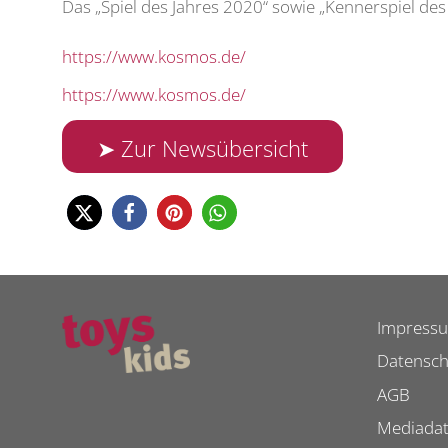
Das „Spiel des Jahres 2020“ sowie „Kennerspiel des 
https://www.kosmos.de/
https://www.kosmos.de/
➤ Zur Newsübersicht
Impress
Datensch
AGB
Mediada