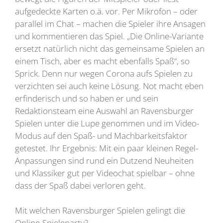
aufgedeckte Karten o.ä. vor. Per Mikrofon – oder
parallel im Chat – machen die Spieler ihre Ansagen
und kommentieren das Spiel. „Die Online-Variante
ersetzt natürlich nicht das gemeinsame Spielen an
einem Tisch, aber es macht ebenfalls Spaß“, so
Sprick. Denn nur wegen Corona aufs Spielen zu
verzichten sei auch keine Lösung. Not macht eben
erfinderisch und so haben er und sein
Redaktionsteam eine Auswahl an Ravensburger
Spielen unter die Lupe genommen und im Video-
Modus auf den Spaß- und Machbarkeitsfaktor
getestet. Ihr Ergebnis: Mit ein paar kleinen Regel-
Anpassungen sind rund ein Dutzend Neuheiten
und Klassiker gut per Videochat spielbar – ohne
dass der Spaß dabei verloren geht.
Mit welchen Ravensburger Spielen gelingt die
Online-Spieleparty?