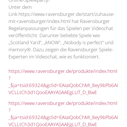
Unter dem
Link https://www.ravensburger.de/start/zuhause-
mit-ravensburger/index.html hat Ravensburger
Regelanpassungen für das Spielen per Videochat
veröffentlicht. Darunter beliebte Spiele wie
„Scotland Yard“, „kNOW“, „Nobody is perfect“ und
memory®. Dazu zeigen die Ravensburger Spiele-
Experten im Videochat, wie es funktioniert.
https://www.ravensburger.de/produkte/index.html
?
_$ja=tsid:69324&gclid=EAIaIQobChMI_8ey9bPb6AI
VCLLtCh3d1QooEAAYASAAEgLUT_D_BwE
https://www.ravensburger.de/produkte/index.html
?
_$ja=tsid:69324&gclid=EAIaIQobChMI_8ey9bPb6AI
VCLLtCh3d1QooEAAYASAAEgLUT_D_BwE