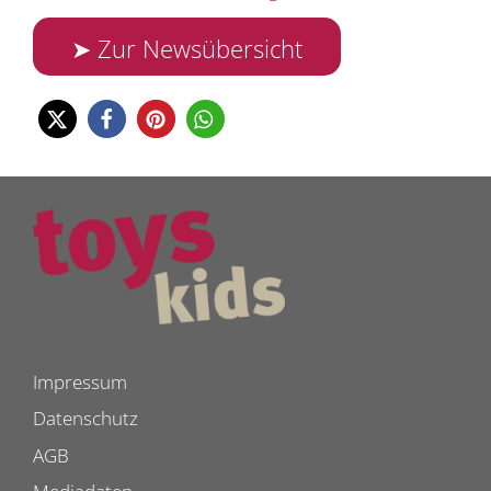
➤ Zur Newsübersicht
Impressum
Datenschutz
AGB