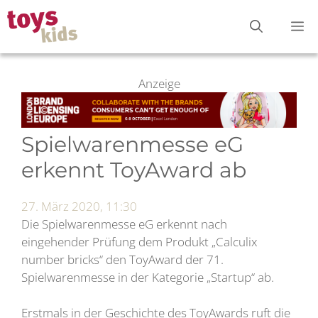
Zum
M
Inhalt
springen
Anzeige
Spielwarenmesse eG
erkennt ToyAward ab
27. März 2020, 11:30
Die Spielwarenmesse eG erkennt nach
eingehender Prüfung dem Produkt „Calculix
number bricks“ den ToyAward der 71.
Spielwarenmesse in der Kategorie „Startup“ ab.
Erstmals in der Geschichte des ToyAwards ruft die