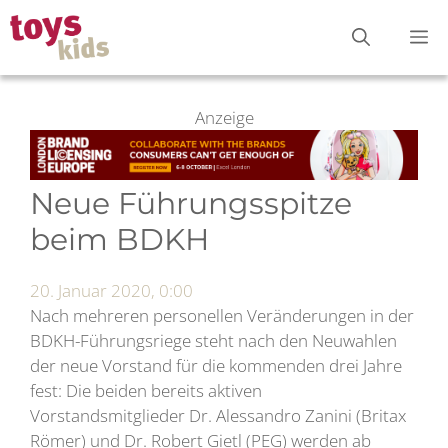
Zum
M
Inhalt
springen
Anzeige
Neue Führungsspitze
beim BDKH
20. Januar 2020, 0:00
Nach mehreren personellen Veränderungen in der
BDKH-Führungsriege steht nach den Neuwahlen
der neue Vorstand für die kommenden drei Jahre
fest: Die beiden bereits aktiven
Vorstandsmitglieder Dr. Alessandro Zanini (Britax
Römer) und Dr. Robert Gietl (PEG) werden ab