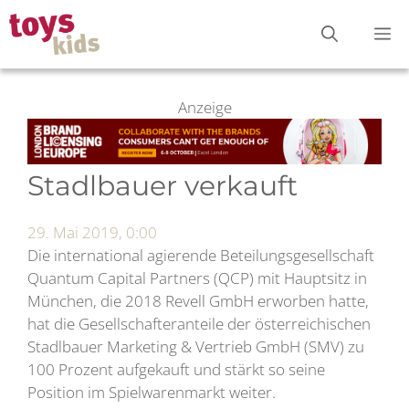
Zum
M
Inhalt
springen
Anzeige
Stadlbauer verkauft
29. Mai 2019, 0:00
Die international agierende Beteilungsgesellschaft
Quantum Capital Partners (QCP) mit Hauptsitz in
München, die 2018 Revell GmbH erworben hatte,
hat die Gesellschafteranteile der österreichischen
Stadlbauer Marketing & Vertrieb GmbH (SMV) zu
100 Prozent aufgekauft und stärkt so seine
Position im Spielwarenmarkt weiter.