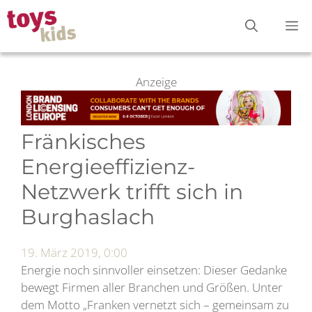
Zum
M
Inhalt
springen
Anzeige
Fränkisches
Energieeffizienz-
Netzwerk trifft sich in
Burghaslach
19. März 2019, 0:00
Energie noch sinnvoller einsetzen: Dieser Gedanke
bewegt Firmen aller Branchen und Größen. Unter
dem Motto „Franken vernetzt sich – gemeinsam zu