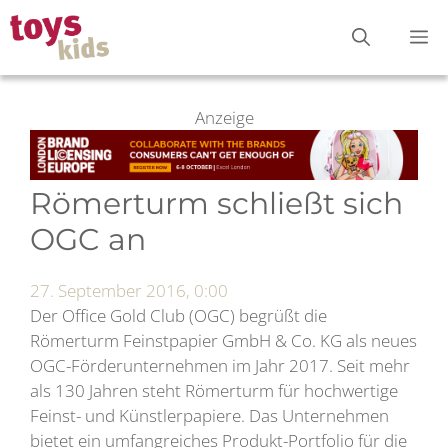
Zum
M
Inhalt
springen
Anzeige
Römerturm schließt sich
OGC an
27. September 2016, 0:00
Der Office Gold Club (OGC) begrüßt die
Römerturm Feinstpapier GmbH & Co. KG als neues
OGC-Förderunternehmen im Jahr 2017. Seit mehr
als 130 Jahren steht Römerturm für hochwertige
Feinst- und Künstlerpapiere. Das Unternehmen
bietet ein umfangreiches Produkt-Portfolio für die