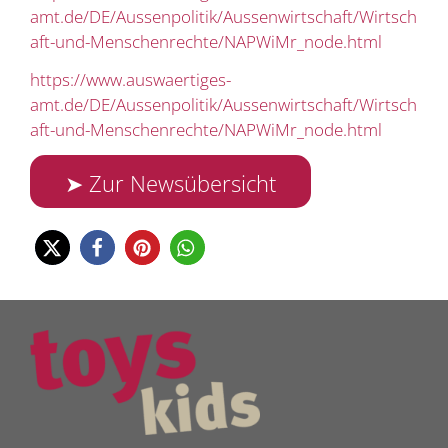
amt.de/DE/Aussenpolitik/Aussenwirtschaft/Wirtsch
aft-und-Menschenrechte/NAPWiMr_node.html
https://www.auswaertiges-
amt.de/DE/Aussenpolitik/Aussenwirtschaft/Wirtsch
aft-und-Menschenrechte/NAPWiMr_node.html
➤ Zur Newsübersicht