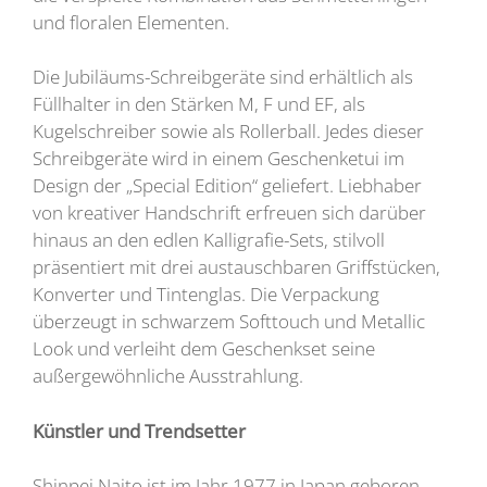
und floralen Elementen.
Die Jubiläums-Schreibgeräte sind erhältlich als
Füllhalter in den Stärken M, F und EF, als
Kugelschreiber sowie als Rollerball. Jedes dieser
Schreibgeräte wird in einem Geschenketui im
Design der „Special Edition“ geliefert. Liebhaber
von kreativer Handschrift erfreuen sich darüber
hinaus an den edlen Kalligrafie-Sets, stilvoll
präsentiert mit drei austauschbaren Griffstücken,
Konverter und Tintenglas. Die Verpackung
überzeugt in schwarzem Softtouch und Metallic
Look und verleiht dem Geschenkset seine
außergewöhnliche Ausstrahlung.
Künstler und Trendsetter
Shinpei Naito ist im Jahr 1977 in Japan geboren.