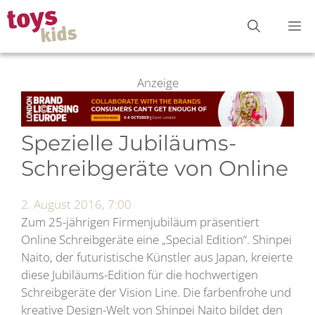
Zum
M
Inhalt
springen
Anzeige
Spezielle Jubiläums-
Schreibgeräte von Online
2. August 2016, 7:00
Zum 25-jährigen Firmenjubiläum präsentiert
Online Schreibgeräte eine „Special Edition“. Shinpei
Naito, der futuristische Künstler aus Japan, kreierte
diese Jubiläums-Edition für die hochwertigen
Schreibgeräte der Vision Line. Die farbenfrohe und
kreative Design-Welt von Shinpei Naito bildet den