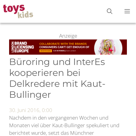
Zum
M
Inhalt
springen
Anzeige
Büroring und InterEs
kooperieren bei
Delkredere mit Kaut-
Bullinger
30. Juni 2016, 0:00
Nachdem in den vergangenen Wochen und
Monaten viel über Kaut-Bullinger spekuliert und
berichtet wurde, setzt das Münchner