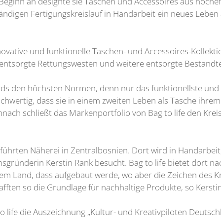
Beginn an designte sie Taschen und Accessoires aus hocheffi
ndigen Fertigungskreislauf in Handarbeit ein neues Leben 
nnovative und funktionelle Taschen- und Accessoires-Kollekt
d entsorgte Rettungswesten und weitere entsorgte Bestandte
rds den höchsten Normen, denn nur das funktionellste und 
ertig, dass sie in einem zweiten Leben als Tasche ihrem T
ach schließt das Markenportfolio von Bag to life den Kreis
ührten Näherei in Zentralbosnien. Dort wird in Handarbeit, z
gründerin Kerstin Rank besucht. Bag to life bietet dort n
nem Land, dass aufgebaut werde, wo aber die Zeichen des 
ften so die Grundlage für nachhaltige Produkte, so Kersti
ife die Auszeichnung „Kultur- und Kreativpiloten Deutsch