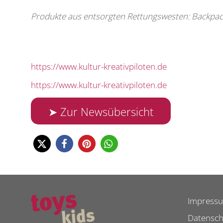
Produkte aus entsorgten Rettungswesten: Backpack
https://www.kultur-kreativpiloten.de
https://www.kultur-kreativpiloten.de
➤ Zur Newsübersicht
Impress
Datensch