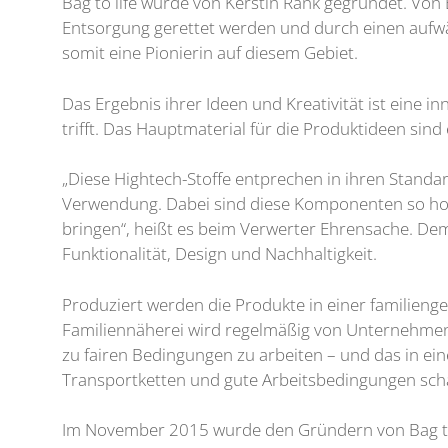
Bag to life wurde von Kerstin Rank gegründet. Von 
Entsorgung gerettet werden und durch einen aufwä
somit eine Pionierin auf diesem Gebiet.
Das Ergebnis ihrer Ideen und Kreativität ist eine i
trifft. Das Hauptmaterial für die Produktideen sin
„Diese Hightech-Stoffe entprechen in ihren Standa
Verwendung. Dabei sind diese Komponenten so hochw
bringen“, heißt es beim Verwerter Ehrensache. Demn
Funktionalität, Design und Nachhaltigkeit.
Produziert werden die Produkte in einer familiengef
Familiennäherei wird regelmäßig von Unternehmens
zu fairen Bedingungen zu arbeiten – und das in ei
Transportketten und gute Arbeitsbedingungen schaf
Im November 2015 wurde den Gründern von Bag to l