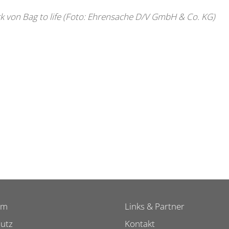
 von Bag to life (Foto: Ehrensache D/V GmbH & Co. KG)
um
Links & Partner
utz
Kontakt