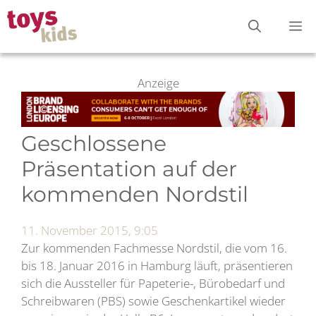
Zum
M
Inhalt
springen
Anzeige
Geschlossene
Präsentation auf der
kommenden Nordstil
11. November 2015, 9:05
Zur kommenden Fachmesse Nordstil, die vom 16.
bis 18. Januar 2016 in Hamburg läuft, präsentieren
sich die Aussteller für Papeterie-, Bürobedarf und
Schreibwaren (PBS) sowie Geschenkartikel wieder