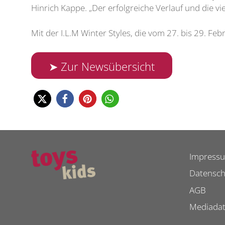
Hinrich Kappe. „Der erfolgreiche Verlauf und die v
Mit der I.L.M Winter Styles, die vom 27. bis 29. Fe
➤ Zur Newsübersicht
Impress
Datensch
AGB
Mediada