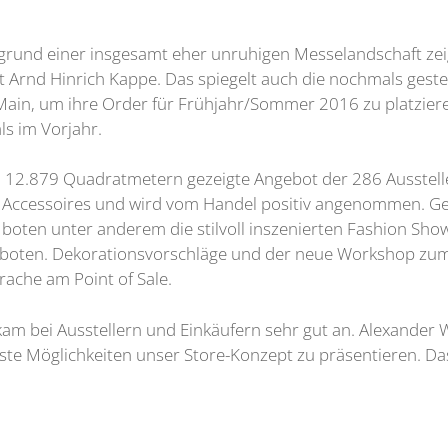
rund einer insgesamt eher unruhigen Messelandschaft zeige 
nt Arnd Hinrich Kappe. Das spiegelt auch die nochmals gest
ain, um ihre Order für Frühjahr/Sommer 2016 zu platzieren
s im Vorjahr.
 12.879 Quadratmetern gezeigte Angebot der 286 Ausstell
 zu Accessoires und wird vom Handel positiv angenommen. G
boten unter anderem die stilvoll inszenierten Fashion Show
oten. Dekorationsvorschläge und der neue Workshop zum 
che am Point of Sale.
kam bei Ausstellern und Einkäufern sehr gut an. Alexander W
beste Möglichkeiten unser Store-Konzept zu präsentieren. 