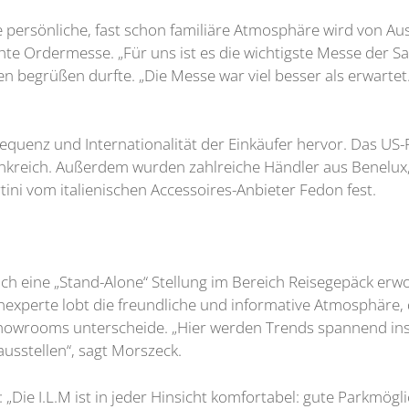
Die persönliche, fast schon familiäre Atmosphäre wird von 
chte Ordermesse. „Für uns ist es die wichtigste Messe der Sa
en begrüßen durfte. „Die Messe war viel besser als erwartet
equenz und Internationalität der Einkäufer hervor. Das US-F
kreich. Außerdem wurden zahlreiche Händler aus Benelux, 
tini vom italienischen Accessoires-Anbieter Fedon fest.
eine „Stand-Alone“ Stellung im Bereich Reisegepäck erworb
xperte lobt die freundliche und informative Atmosphäre, d
owrooms unterscheide. „Hier werden Trends spannend inszen
ausstellen“, sagt Morszeck.
: „Die I.L.M ist in jeder Hinsicht komfortabel: gute Parkm