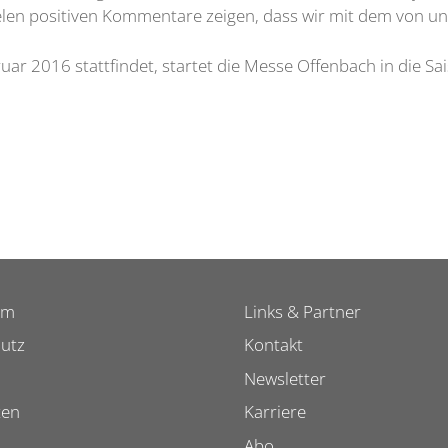
ielen positiven Kommentare zeigen, dass wir mit dem von un
bruar 2016 stattfindet, startet die Messe Offenbach in die 
um
Links & Partner
utz
Kontakt
Newsletter
ten
Karriere
Abo