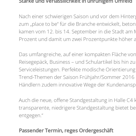
Stärke und Verlässilichkeit in unruhigem Umfeld
Nach einer schwierigen Saison und vor dem Hinterg
zum „place to be“ für die Branche entwickelt, beto
kamen vom 12. bis 14. September in die Stadt am M
Prozent und damit um zwei Prozentpunkte höher al
Das umfangreiche, auf einer kompakten Fläche von
Reisegepäck, Business – und Schulartikel bis hin
Serviceleistungen. Perfekte modische Orientierung 
Trend-Themen der Saison Frühjahr/Sommer 2016 b
Händlern zudem innovative Wege der Kundenanspra
Auch die neue, offene Standgestaltung in Halle C4 
transparente, niedrigere Standgestaltung bietet 
entgegen.“
Passender Termin, reges Ordergeschäft