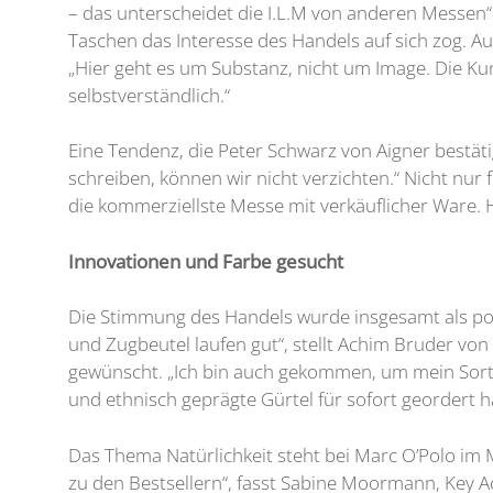
– das unterscheidet die I.L.M von anderen Messen“
Taschen das Interesse des Handels auf sich zog. Auc
„Hier geht es um Substanz, nicht um Image. Die Ku
selbstverständlich.“
Eine Tendenz, die Peter Schwarz von Aigner bestäti
schreiben, können wir nicht verzichten.“ Nicht nur f
die kommerziellste Messe mit verkäuflicher Ware. 
Innovationen und Farbe gesucht
Die Stimmung des Handels wurde insgesamt als posi
und Zugbeutel laufen gut“, stellt Achim Bruder vo
gewünscht. „Ich bin auch gekommen, um mein Sorti
und ethnisch geprägte Gürtel für sofort geordert h
Das Thema Natürlichkeit steht bei Marc O’Polo im M
zu den Bestsellern“, fasst Sabine Moormann, Key A