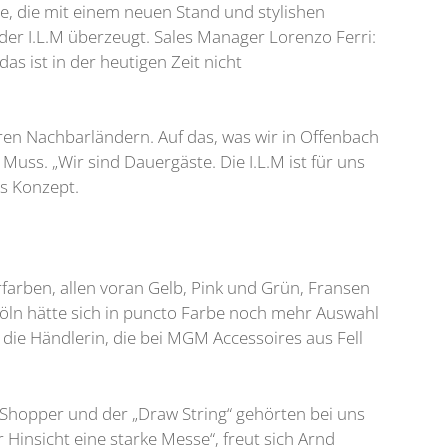
e, die mit einem neuen Stand und stylishen
z der I.L.M überzeugt. Sales Manager Lorenzo Ferri:
s ist in der heutigen Zeit nicht
eren Nachbarländern. Auf das, was wir in Offenbach
 Muss. „Wir sind Dauergäste. Die I.L.M ist für uns
as Konzept.
farben, allen voran Gelb, Pink und Grün, Fransen
Köln hätte sich in puncto Farbe noch mehr Auswahl
ie Händlerin, die bei MGM Accessoires aus Fell
e Shopper und der „Draw String“ gehörten bei uns
insicht eine starke Messe“, freut sich Arnd