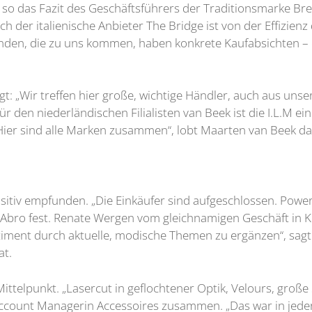
 so das Fazit des Geschäftsführers der Traditionsmarke Bre
h der italienische Anbieter The Bridge ist von der Effizien
nden, die zu uns kommen, haben konkrete Kaufabsichten – da
gt: „Wir treffen hier große, wichtige Händler, auch aus uns
ür den niederländischen Filialisten van Beek ist die I.L.M ein
Hier sind alle Marken zusammen“, lobt Maarten van Beek d
tiv empfunden. „Die Einkäufer sind aufgeschlossen. Power
n Abro fest. Renate Wergen vom gleichnamigen Geschäft in 
ment durch aktuelle, modische Themen zu ergänzen“, sagt d
at.
ittelpunkt. „Lasercut in geflochtener Optik, Velours, groß
ccount Managerin Accessoires zusammen. „Das war in jeder H